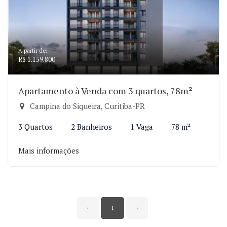
A partir de:
R$ 1.159.800
Apartamento à Venda com 3 quartos, 78m²
Campina do Siqueira, Curitiba-PR
3 Quartos
2 Banheiros
1 Vaga
78 m²
Mais informações
‹
1
›