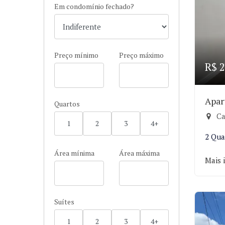
Em condomínio fechado?
Preço mínimo
Preço máximo
R$ 2
Apar
Quartos
Ca
1
2
3
4+
2 Qua
Área mínima
Área máxima
Mais 
Suítes
1
2
3
4+