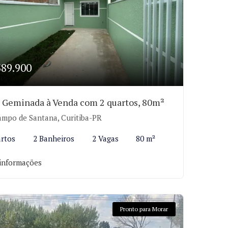
389.900
 Geminada à Venda com 2 quartos, 80m²
mpo de Santana, Curitiba-PR
rtos
2 Banheiros
2 Vagas
80 m²
informações
Pronto para Morar