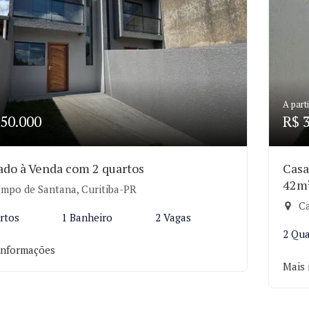
A parti
50.000
R$ 
ado à Venda com 2 quartos
Casa
42m
mpo de Santana, Curitiba-PR
Ca
rtos
1 Banheiro
2 Vagas
2 Qua
informações
Mais 