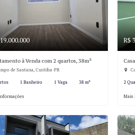
19.000.000
R$ 
tamento à Venda com 2 quartos, 38m²
Casa
mpo de Santana, Curitiba-PR
Ca
rtos
1 Banheiro
1 Vaga
38 m²
2 Qua
informações
Mais 