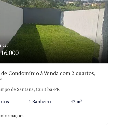
r de:
316.000
 de Condomínio à Venda com 2 quartos,
²
mpo de Santana, Curitiba-PR
rtos
1 Banheiro
42 m²
informações