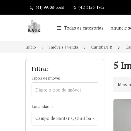
(41) 99508-3388
(41) 3156-1765
Página inicial
Todas as categorias
Anuncie s
Início
Imóveis à venda
Curitiba/PR
Ca
5 I
Filtrar
Tipos de imóvel
Ordenar
Localidades