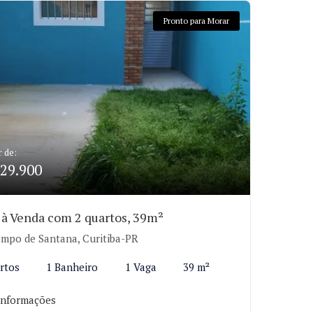
Pronto para Morar
r de:
29.900
 à Venda com 2 quartos, 39m²
mpo de Santana, Curitiba-PR
rtos
1 Banheiro
1 Vaga
39 m²
informações