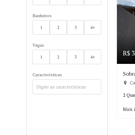
Banheiros
1
2
3
4+
Vagas
R$ 3
1
2
3
4+
Sobr
Características
Ca
2 Qua
Mais 