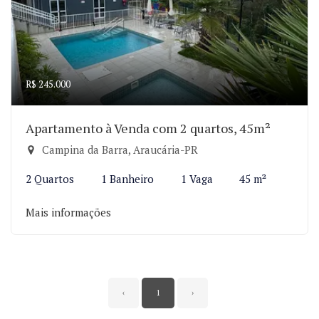
R$ 245.000
Apartamento à Venda com 2 quartos, 45m²
Campina da Barra, Araucária-PR
2 Quartos
1 Banheiro
1 Vaga
45 m²
Mais informações
‹
1
›