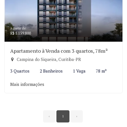
A partir de:
R$ 1.159.800
Apartamento à Venda com 3 quartos, 78m²
Campina do Siqueira, Curitiba-PR
3 Quartos
2 Banheiros
1 Vaga
78 m²
Mais informações
‹
1
›