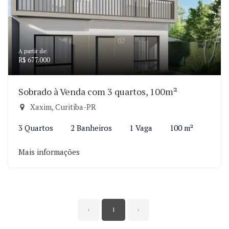
A partir de:
R$ 677.000
Sobrado à Venda com 3 quartos, 100m²
Xaxim, Curitiba-PR
3 Quartos
2 Banheiros
1 Vaga
100 m²
Mais informações
‹
1
›