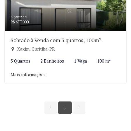
A partir de:
R$ 677.000
Sobrado à Venda com 3 quartos, 100m²
Xaxim, Curitiba-PR
3 Quartos
2 Banheiros
1 Vaga
100 m²
Mais informações
‹
1
›