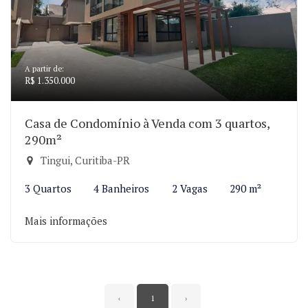
A partir de:
R$ 1.350.000
Casa de Condomínio à Venda com 3 quartos,
290m²
Tingui, Curitiba-PR
3 Quartos
4 Banheiros
2 Vagas
290 m²
Mais informações
‹
1
›