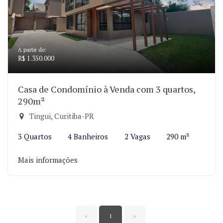
A partir de:
R$ 1.350.000
Casa de Condomínio à Venda com 3 quartos,
290m²
Tingui, Curitiba-PR
3 Quartos
4 Banheiros
2 Vagas
290 m²
Mais informações
‹
1
›