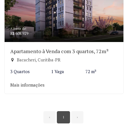
A partir de:
R$ 608.929
Apartamento à Venda com 3 quartos, 72m²
Bacacheri, Curitiba-PR
3 Quartos
1 Vaga
72 m²
Mais informações
‹
1
›