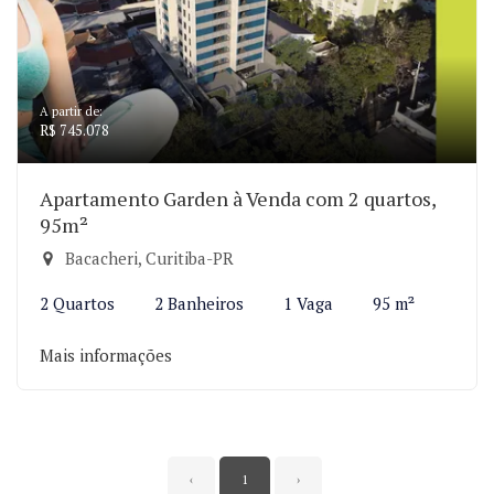
A partir de:
R$ 745.078
Apartamento Garden à Venda com 2 quartos,
95m²
Bacacheri, Curitiba-PR
2 Quartos
2 Banheiros
1 Vaga
95 m²
Mais informações
‹
1
›