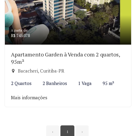
A partir de:
R$ 745.078
Apartamento Garden à Venda com 2 quartos,
95m²
Bacacheri, Curitiba-PR
2 Quartos
2 Banheiros
1 Vaga
95 m²
Mais informações
‹
1
›