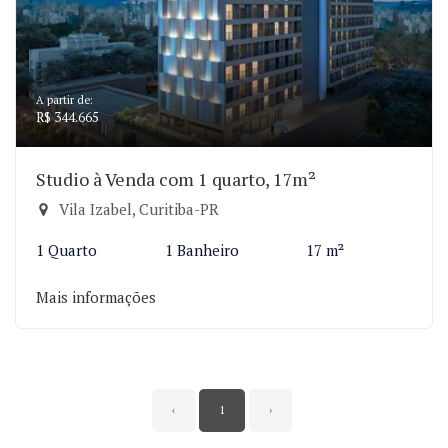
A partir de:
R$ 344.665
Studio à Venda com 1 quarto, 17m²
Vila Izabel, Curitiba-PR
1 Quarto
1 Banheiro
17 m²
Mais informações
‹
1
›