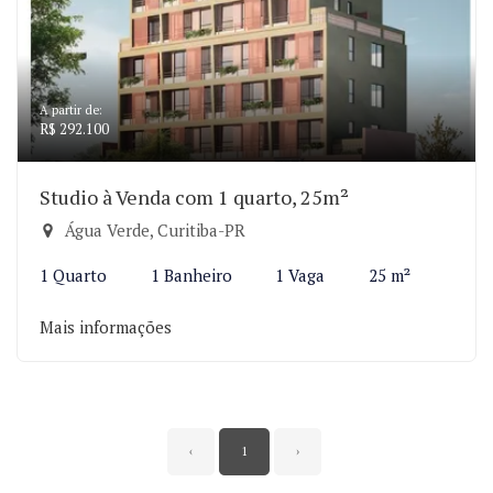
A partir de:
R$ 292.100
Studio à Venda com 1 quarto, 25m²
Água Verde, Curitiba-PR
1 Quarto
1 Banheiro
1 Vaga
25 m²
Mais informações
‹
1
›