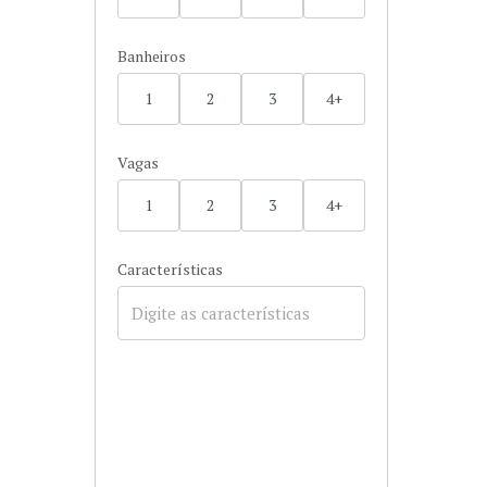
Banheiros
1
2
3
4+
Vagas
1
2
3
4+
Características