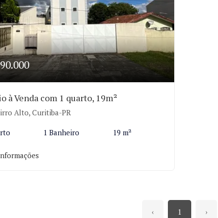
90.000
io à Venda com 1 quarto, 19m²
rro Alto, Curitiba-PR
rto
1 Banheiro
19 m²
informações
‹
1
›