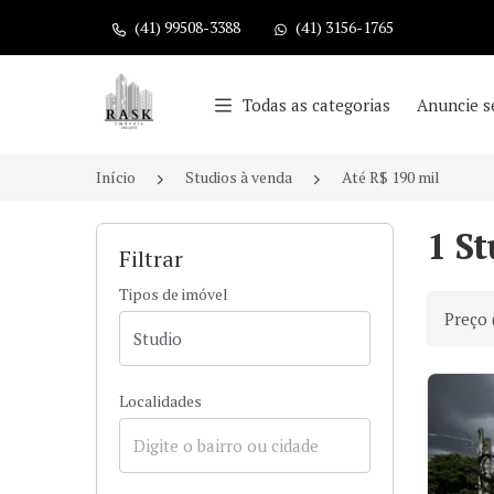
(41) 99508-3388
(41) 3156-1765
Página inicial
Todas as categorias
Anuncie s
Início
Studios à venda
Até R$ 190 mil
1 St
Filtrar
Tipos de imóvel
Ordenar
Localidades