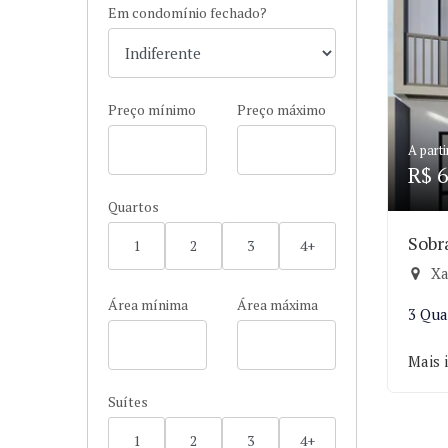
Em condomínio fechado?
Preço mínimo
Preço máximo
A parti
R$ 6
Quartos
Sobr
1
2
3
4+
Xa
Área mínima
Área máxima
3 Qua
Mais 
Suítes
1
2
3
4+