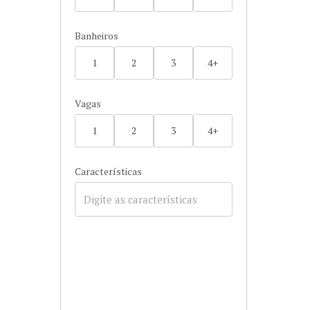
Banheiros
1
2
3
4+
Vagas
1
2
3
4+
Características