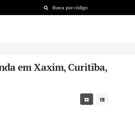
nda em Xaxim, Curitiba,
Mostrar resultados em
Mostrar resulta