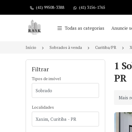
(41) 99508-3388
(41) 3156-1765
Página inicial
Todas as categorias
Anuncie s
Início
Sobrados à venda
Curitiba/PR
X
1 S
Filtrar
PR
Tipos de imóvel
Ordenar
Localidades