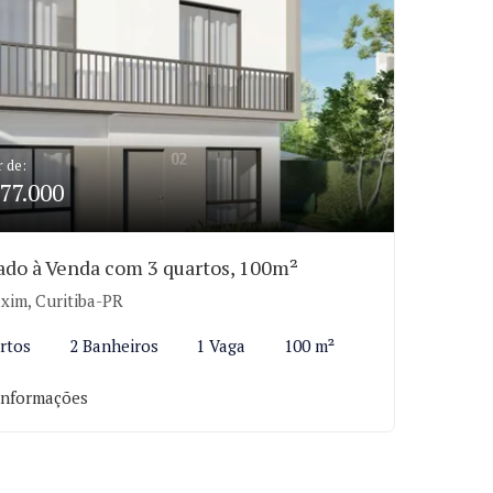
r de:
77.000
ado à Venda com 3 quartos, 100m²
xim, Curitiba-PR
rtos
2 Banheiros
1 Vaga
100 m²
informações