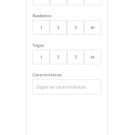
Banheiros
1
2
3
4+
Vagas
1
2
3
4+
Características