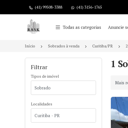
(41) 99508-3388
(41) 3156-1765
Página inicial
Todas as categorias
Anuncie s
Início
Sobrados à venda
Curitiba/PR
2
1 S
Filtrar
Tipos de imóvel
Ordenar
Localidades