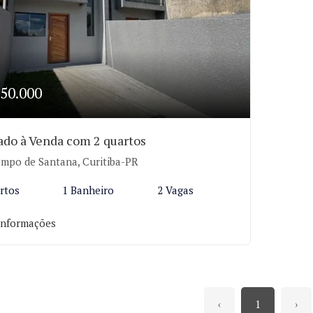
50.000
ado à Venda com 2 quartos
mpo de Santana, Curitiba-PR
rtos
1 Banheiro
2 Vagas
informações
‹
1
›