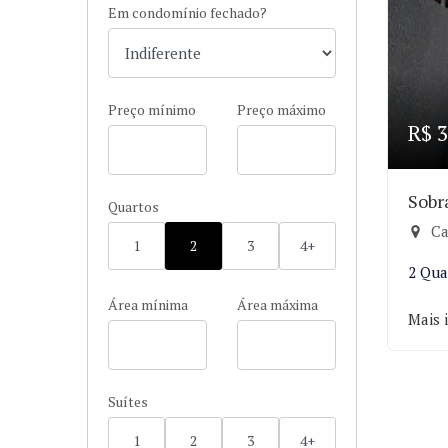
Em condomínio fechado?
Preço mínimo
Preço máximo
R$ 3
Sobr
Quartos
Ca
1
2
3
4+
2 Qua
Área mínima
Área máxima
Mais 
Suítes
1
2
3
4+