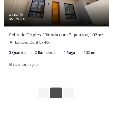
A partir de:
R$ 679.000
Sobrado Triplex à Venda com 3 quartos, 102m²
Lindóia, Curitiba-PR
3 Quartos
2 Banheiros
1 Vaga
102 m²
Mais informações
‹
1
›