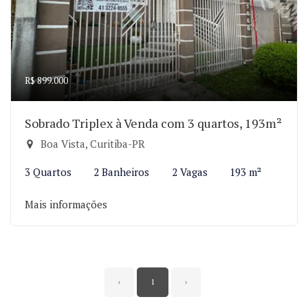
R$ 899.000
Sobrado Triplex à Venda com 3 quartos, 193m²
Boa Vista, Curitiba-PR
3 Quartos
2 Banheiros
2 Vagas
193 m²
Mais informações
‹
1
›