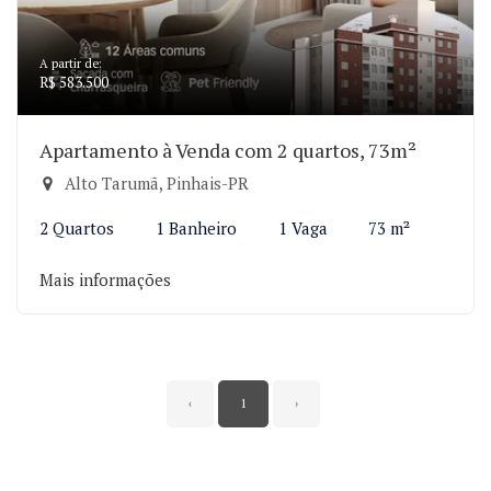
A partir de:
R$ 583.500
Apartamento à Venda com 2 quartos, 73m²
Alto Tarumã, Pinhais-PR
2 Quartos
1 Banheiro
1 Vaga
73 m²
Mais informações
‹
1
›