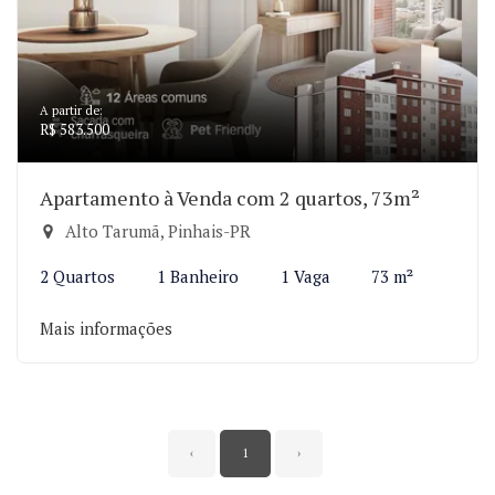
A partir de:
R$ 583.500
Apartamento à Venda com 2 quartos, 73m²
Alto Tarumã, Pinhais-PR
2 Quartos
1 Banheiro
1 Vaga
73 m²
Mais informações
‹
1
›