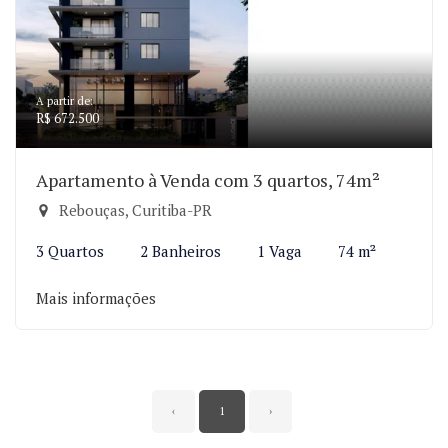
A partir de:
R$ 672.500
Apartamento à Venda com 3 quartos, 74m²
Rebouças, Curitiba-PR
3 Quartos
2 Banheiros
1 Vaga
74 m²
Mais informações
‹
1
›