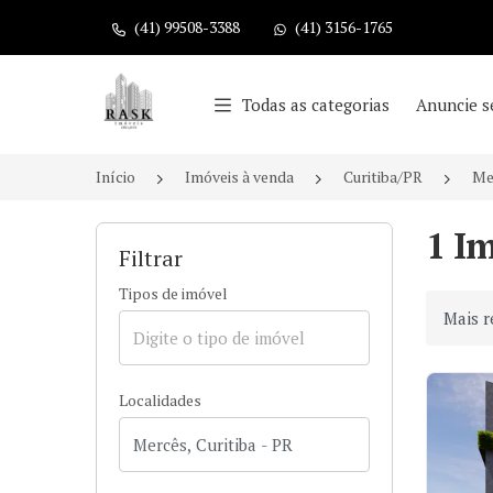
(41) 99508-3388
(41) 3156-1765
Página inicial
Todas as categorias
Anuncie s
Início
Imóveis à venda
Curitiba/PR
Me
1 I
Filtrar
Tipos de imóvel
Ordenar
Localidades