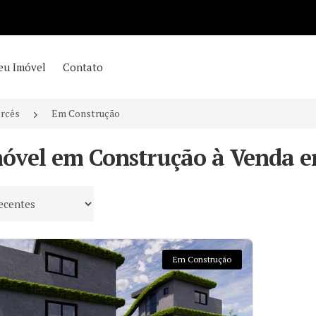
eu Imóvel
Contato
rcês
Em Construção
móvel em Construção à Venda e
 por
Em Construção