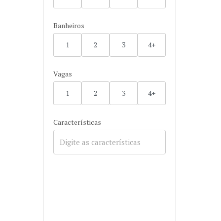
Banheiros
1
2
3
4+
Vagas
1
2
3
4+
Características