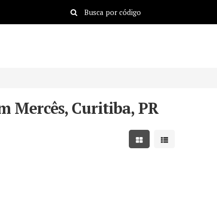
m Mercês, Curitiba, PR
Mostrar resultados em
Mostrar resulta