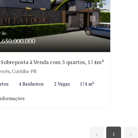
r de:
.650.000.000
 Sobreposta à Venda com 3 quartos, 174m²
rcês, Curitiba-PR
rtos
4 Banheiros
2 Vagas
174 m²
informações
‹
1
›