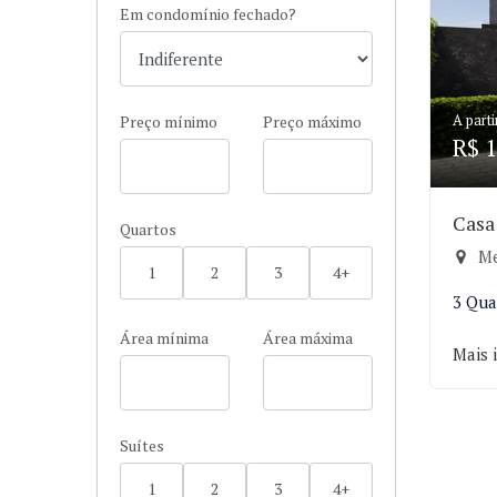
Em condomínio fechado?
A parti
Preço mínimo
Preço máximo
R$ 1
Casa
Quartos
Me
1
2
3
4+
3 Qua
Área mínima
Área máxima
Mais 
Suítes
1
2
3
4+