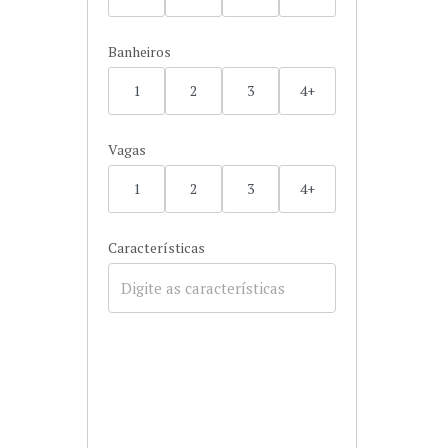
Banheiros
1
2
3
4+
Vagas
1
2
3
4+
Características