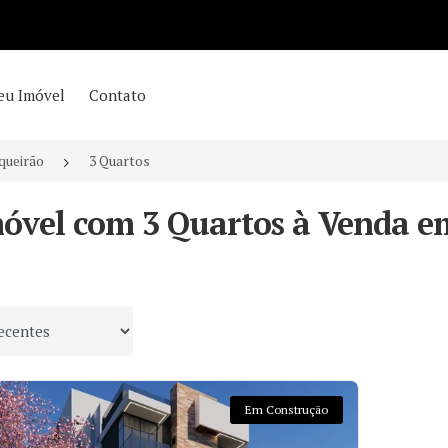
eu Imóvel
Contato
queirão
3 Quartos
móvel com 3 Quartos à Venda em
 por
Em Construção