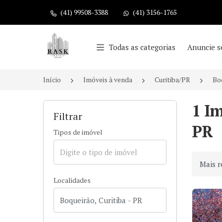
(41) 99508-3388
(41) 3156-1765
Página inicial
Todas as categorias
Anuncie s
Início
Imóveis à venda
Curitiba/PR
Bo
1 I
Filtrar
PR
Tipos de imóvel
Ordenar
Localidades