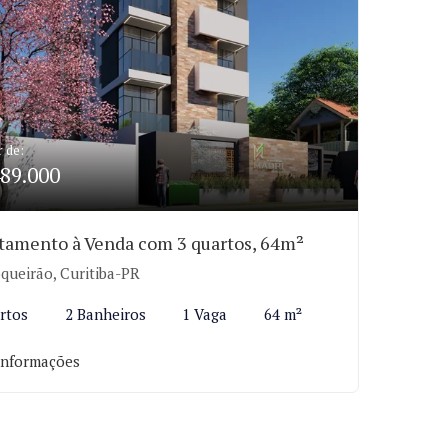
r de:
89.000
tamento à Venda com 3 quartos, 64m²
queirão, Curitiba-PR
rtos
2 Banheiros
1 Vaga
64 m²
informações