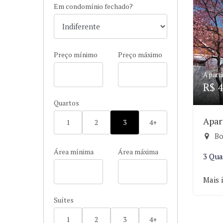
Em condomínio fechado?
Preço mínimo
Preço máximo
A parti
R$ 4
Quartos
Apar
1
2
3
4+
Bo
Área mínima
Área máxima
3 Qua
Mais 
Suítes
1
2
3
4+