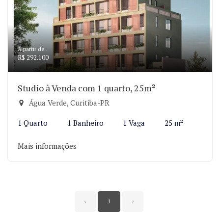
A partir de:
R$ 292.100
Studio à Venda com 1 quarto, 25m²
Água Verde, Curitiba-PR
1 Quarto
1 Banheiro
1 Vaga
25 m²
Mais informações
‹
1
›