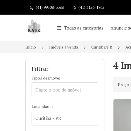
(41) 99508-3388
(41) 3156-1765
Página inicial
Todas as categorias
Anuncie s
Início
Imóveis à venda
Curitiba/PR
Ac
4 I
Filtrar
Tipos de imóvel
Ordenar
Localidades