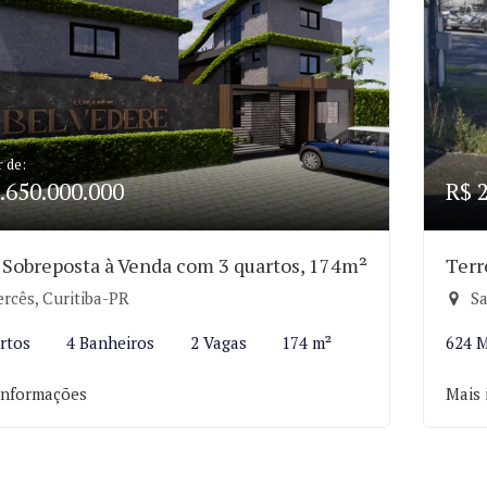
r de:
.650.000.000
R$ 
 Sobreposta à Venda com 3 quartos, 174m²
Terr
rcês, Curitiba-PR
Sa
rtos
4 Banheiros
2 Vagas
174 m²
624 
informações
Mais 