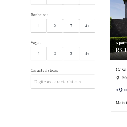
Banheiros
1
2
3
4+
Vagas
A parti
R$ 1
1
2
3
4+
Casa
Características
Me
3 Qua
Mais 