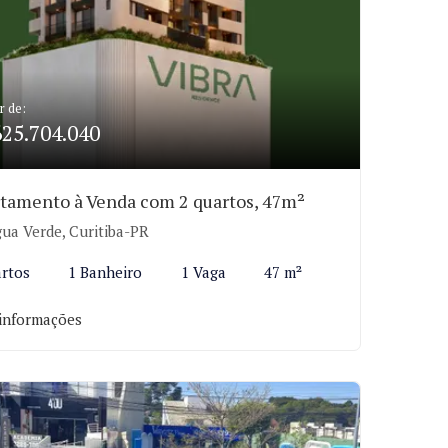
r de:
625.704.040
tamento à Venda com 2 quartos, 47m²
ua Verde, Curitiba-PR
rtos
1 Banheiro
1 Vaga
47 m²
informações