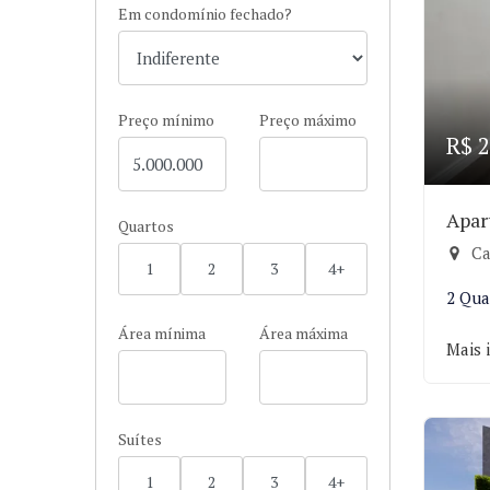
Em condomínio fechado?
Preço mínimo
Preço máximo
R$ 2
Apar
Quartos
Ca
1
2
3
4+
2 Qua
Área mínima
Área máxima
Mais 
Suítes
1
2
3
4+