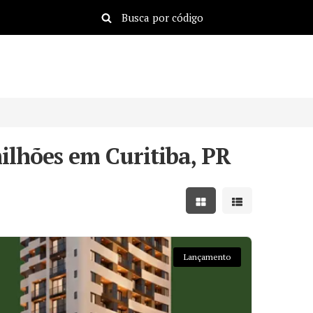
ilhões em Curitiba, PR
Mostrar resultados em
Mostrar resulta
Lançamento