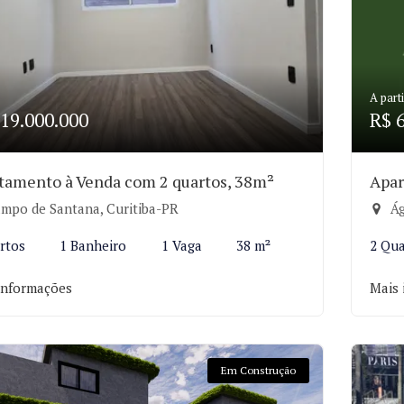
A parti
19.000.000
R$ 
tamento à Venda com 2 quartos, 38m²
Apar
mpo de Santana, Curitiba-PR
Ág
rtos
1 Banheiro
1 Vaga
38 m²
2 Qua
informações
Mais 
Em Construção