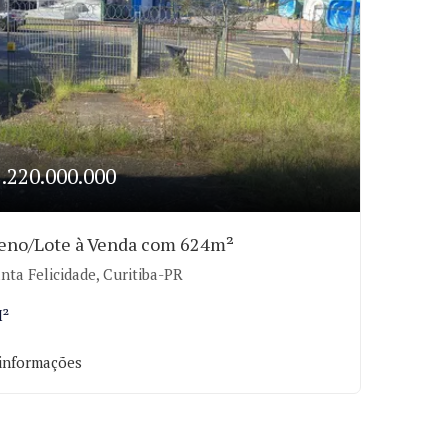
2.220.000.000
eno/Lote à Venda com 624m²
nta Felicidade, Curitiba-PR
M²
informações