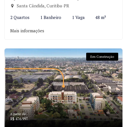
Santa Cândida, Curitiba-PR
2 Quartos
1 Banheiro
1 Vaga
48 m²
Mais informações
Em Construção
A partir de:
R$ 476.997