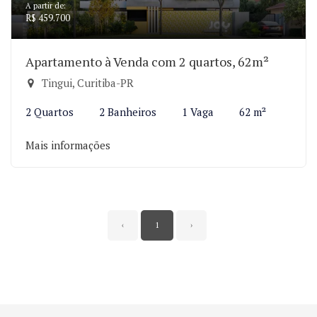
A partir de:
R$ 459.700
Apartamento à Venda com 2 quartos, 62m²
Tingui, Curitiba-PR
2 Quartos
2 Banheiros
1 Vaga
62 m²
Mais informações
‹
1
›