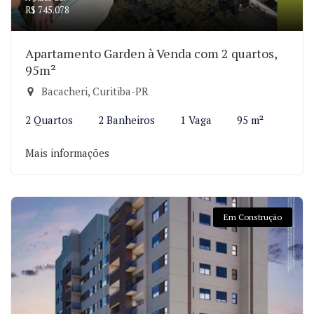
R$ 745.078
Apartamento Garden à Venda com 2 quartos,
95m²
Bacacheri, Curitiba-PR
2 Quartos
2 Banheiros
1 Vaga
95 m²
Mais informações
Em Construção