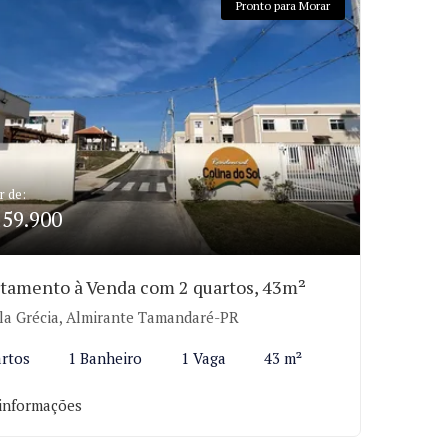
Pronto para Morar
r de:
159.900
tamento à Venda com 2 quartos, 43m²
la Grécia, Almirante Tamandaré-PR
rtos
1 Banheiro
1 Vaga
43 m²
informações