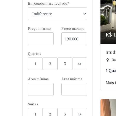
Em condomínio fechado?
Preço mínimo
Preço máximo
R$ 1
Stud
Quartos
Bai
1
2
3
4+
1 Qua
Área mínima
Área máxima
Mais 
Suítes
1
2
3
4+