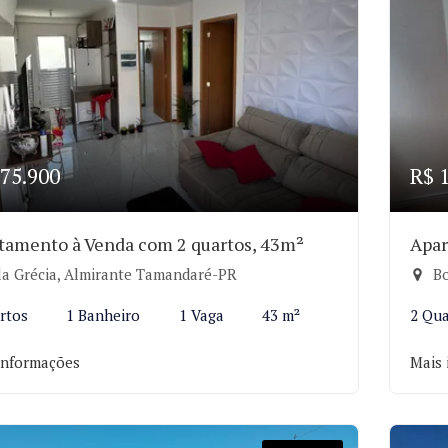
75.900
R$ 
tamento à Venda com 2 quartos, 43m²
Apar
la Grécia, Almirante Tamandaré-PR
Bo
rtos
1 Banheiro
1 Vaga
43 m²
2 Qua
informações
Mais 