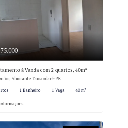
175.000
tamento à Venda com 2 quartos, 40m²
nfim, Almirante Tamandaré-PR
rtos
1 Banheiro
1 Vaga
40 m²
informações