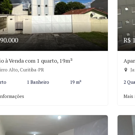
90.000
R$ 
io à Venda com 1 quarto, 19m²
Apar
rro Alto, Curitiba-PR
Ja
rto
1 Banheiro
19 m²
2 Qua
informações
Mais 