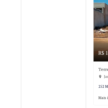
R$ 1
Terr
Ja
252 M
Mais 