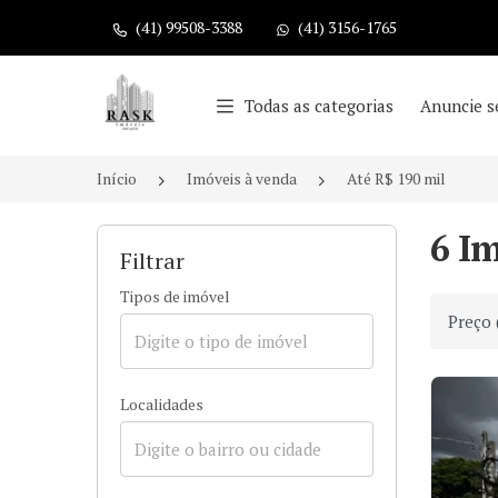
(41) 99508-3388
(41) 3156-1765
Página inicial
Todas as categorias
Anuncie s
Início
Imóveis à venda
Até R$ 190 mil
6 Im
Filtrar
Tipos de imóvel
Ordenar
Localidades