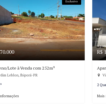
Exclusivo
A parti
70.000
R$ 
eno/Lote à Venda com 252m²
Apar
rdim Leblon, Ibiporã-PR
Vi
²
2 Qua
informações
Mais 