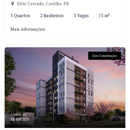
Sítio Cercado, Curitiba-PR
3 Quartos
2 Banheiros
3 Vagas
75 m²
Mais informações
Em Construção
A partir de:
R$ 608.929