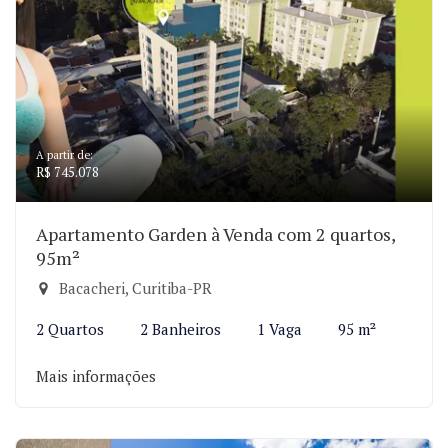
A partir de:
R$ 745.078
Apartamento Garden à Venda com 2 quartos,
95m²
Bacacheri, Curitiba-PR
2 Quartos
2 Banheiros
1 Vaga
95 m²
Mais informações