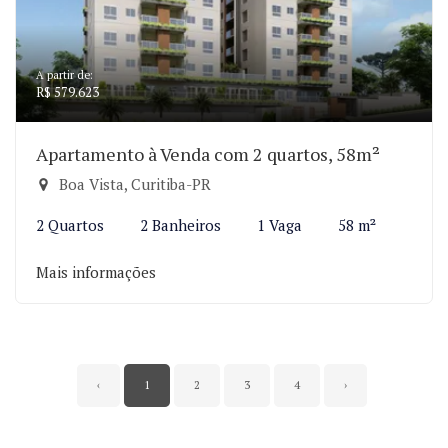
A partir de:
R$ 579.623
Apartamento à Venda com 2 quartos, 58m²
Boa Vista, Curitiba-PR
2 Quartos
2 Banheiros
1 Vaga
58 m²
Mais informações
‹
1
2
3
4
›