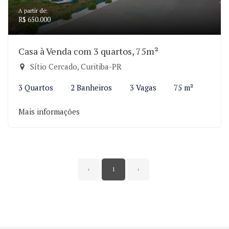
A partir de:
R$ 650.000
Casa à Venda com 3 quartos, 75m²
Sítio Cercado, Curitiba-PR
3 Quartos
2 Banheiros
3 Vagas
75 m²
Mais informações
‹
1
›