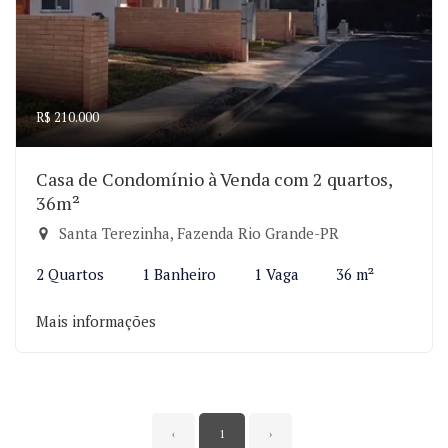
R$ 210.000
Casa de Condomínio à Venda com 2 quartos,
36m²
Santa Terezinha, Fazenda Rio Grande-PR
2 Quartos
1 Banheiro
1 Vaga
36 m²
Mais informações
‹
1
›