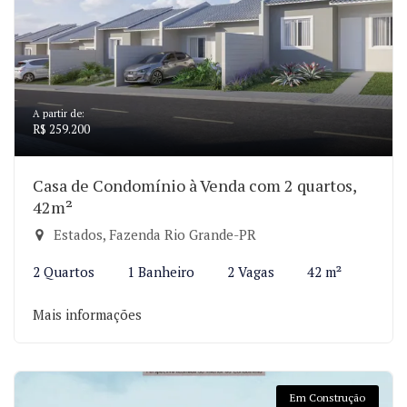
A partir de:
R$ 259.200
Casa de Condomínio à Venda com 2 quartos,
42m²
Estados, Fazenda Rio Grande-PR
2 Quartos
1 Banheiro
2 Vagas
42 m²
Mais informações
Em Construção