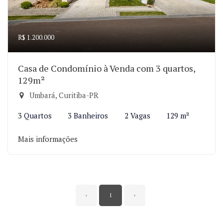
R$ 1.200.000
Casa de Condomínio à Venda com 3 quartos,
129m²
Umbará, Curitiba-PR
3 Quartos
3 Banheiros
2 Vagas
129 m²
Mais informações
‹
1
›