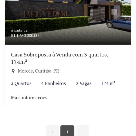
A partir de:
R$ 1.650.000.000
Casa Sobreposta à Venda com 3 quartos,
174m²
Mercês, Curitiba-PR
3 Quartos
4 Banheiros
2 Vagas
174 m²
Mais informações
‹
1
›