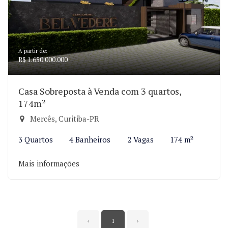
A partir de:
R$ 1.650.000.000
Casa Sobreposta à Venda com 3 quartos,
174m²
Mercês, Curitiba-PR
3 Quartos
4 Banheiros
2 Vagas
174 m²
Mais informações
‹
1
›