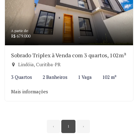
A partir de:
R$ 679.000
Sobrado Triplex à Venda com 3 quartos, 102m²
Lindóia, Curitiba-PR
3 Quartos
2 Banheiros
1 Vaga
102 m²
Mais informações
‹
1
›