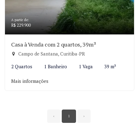
A partir de:
R$ 229.900
Casa à Venda com 2 quartos, 39m²
Campo de Santana, Curitiba-PR
2 Quartos
1 Banheiro
1 Vaga
39 m²
Mais informações
‹
1
›