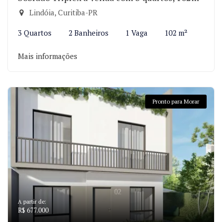
Lindóia, Curitiba-PR
3 Quartos
2 Banheiros
1 Vaga
102 m²
Mais informações
Pronto para Morar
A partir de:
R$ 677.000