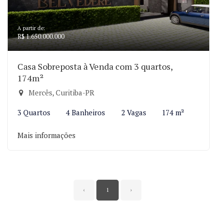
A partir de:
R$ 1.650.000.000
Casa Sobreposta à Venda com 3 quartos,
174m²
Mercês, Curitiba-PR
3 Quartos
4 Banheiros
2 Vagas
174 m²
Mais informações
‹
1
›