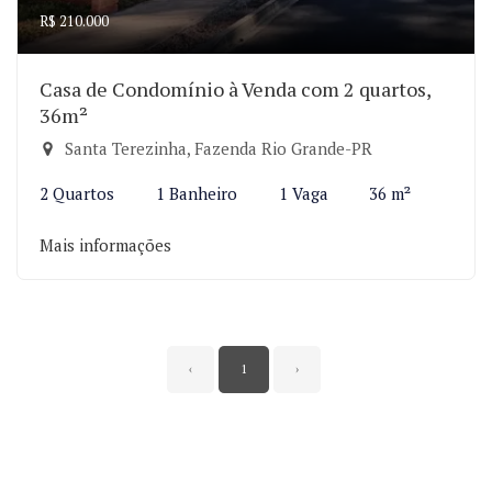
R$ 210.000
Casa de Condomínio à Venda com 2 quartos,
36m²
Santa Terezinha, Fazenda Rio Grande-PR
2 Quartos
1 Banheiro
1 Vaga
36 m²
Mais informações
‹
1
›