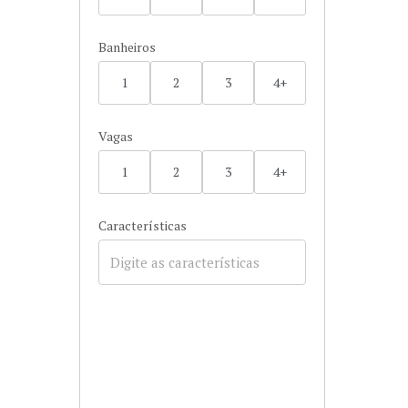
Banheiros
1
2
3
4+
Vagas
1
2
3
4+
Características