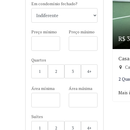
Em condomínio fechado?
Preço mínimo
Preço máximo
R$ 3
Casa
Quartos
Ca
1
2
3
4+
2 Qua
Área mínima
Área máxima
Mais 
Suítes
1
2
3
4+