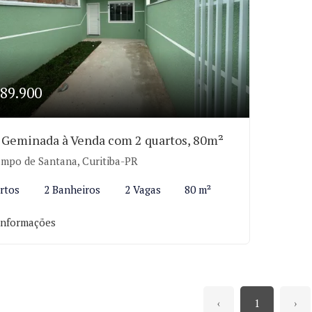
89.900
 Geminada à Venda com 2 quartos, 80m²
mpo de Santana, Curitiba-PR
rtos
2 Banheiros
2 Vagas
80 m²
informações
‹
1
›