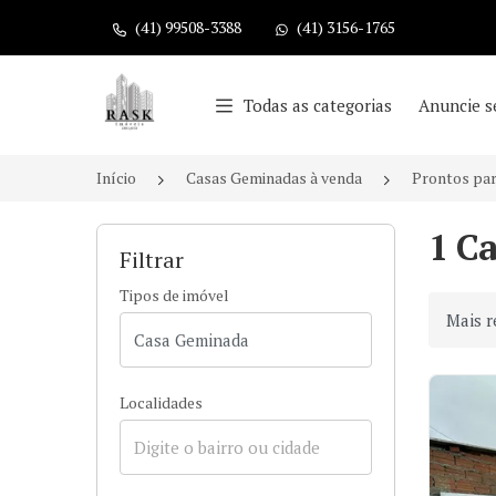
(41) 99508-3388
(41) 3156-1765
Página inicial
Todas as categorias
Anuncie s
Início
Casas Geminadas à venda
Prontos pa
1 C
Filtrar
Tipos de imóvel
Ordenar
Localidades