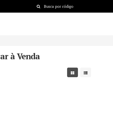
ar à Venda
Mostrar resultados em
Mostrar resulta