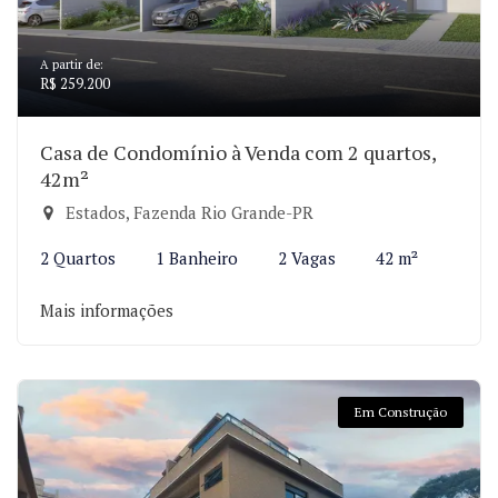
A partir de:
R$ 259.200
Casa de Condomínio à Venda com 2 quartos,
42m²
Estados, Fazenda Rio Grande-PR
2 Quartos
1 Banheiro
2 Vagas
42 m²
Mais informações
Em Construção