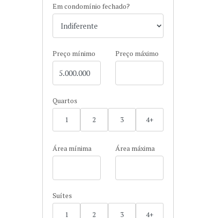
Em condomínio fechado?
Preço mínimo
Preço máximo
Quartos
1
2
3
4+
Área mínima
Área máxima
Suítes
1
2
3
4+