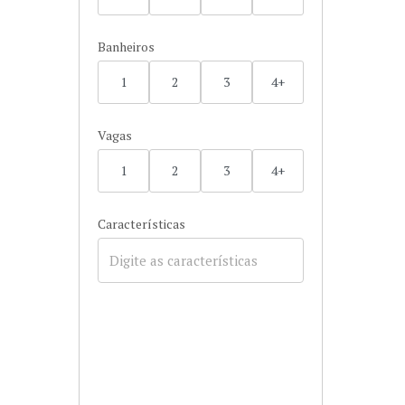
Banheiros
1
2
3
4+
Vagas
1
2
3
4+
Características