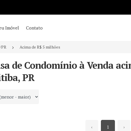
eu Imóvel
Contato
a/PR
Acima de R$ 5 milhões
asa de Condomínio à Venda aci
tiba, PR
 por
‹
1
›