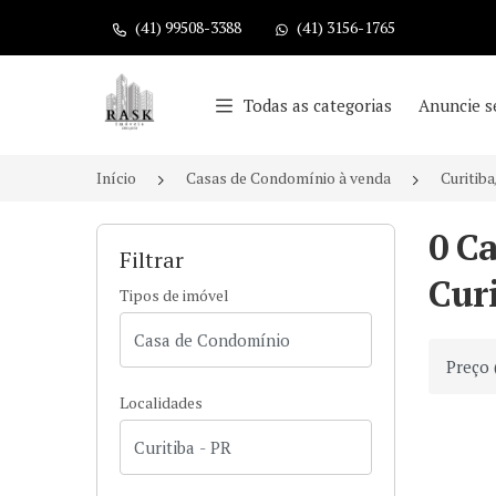
(41) 99508-3388
(41) 3156-1765
Página inicial
Todas as categorias
Anuncie s
Início
Casas de Condomínio à venda
Curitib
0 C
Filtrar
Curi
Tipos de imóvel
Ordenar
Localidades