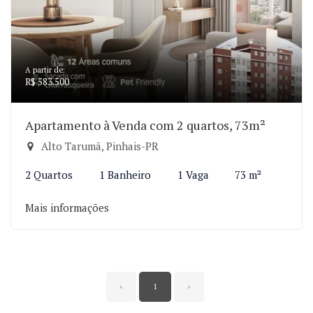
A partir de:
R$ 583.500
Apartamento à Venda com 2 quartos, 73m²
Alto Tarumã, Pinhais-PR
2 Quartos
1 Banheiro
1 Vaga
73 m²
Mais informações
‹
1
›