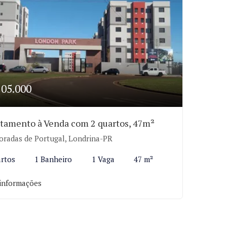
205.000
tamento à Venda com 2 quartos, 47m²
radas de Portugal, Londrina-PR
rtos
1 Banheiro
1 Vaga
47 m²
informações