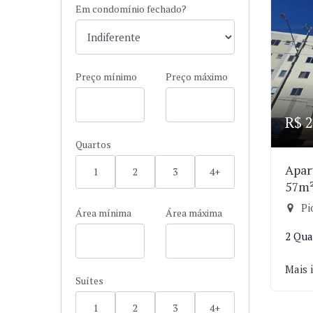
Em condomínio fechado?
Preço mínimo
Preço máximo
R$ 2
Quartos
Apar
1
2
3
4+
57m
Pi
Área mínima
Área máxima
2 Qua
Mais 
Suítes
1
2
3
4+