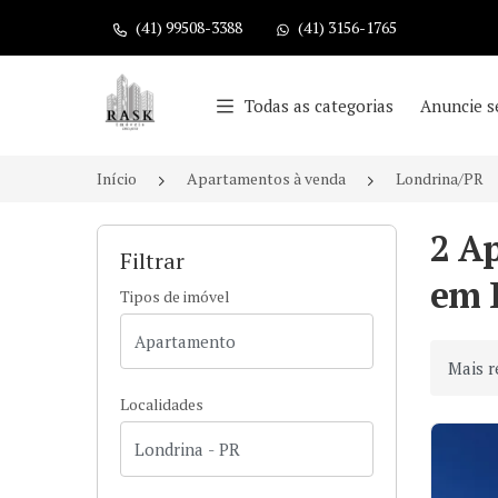
(41) 99508-3388
(41) 3156-1765
Página inicial
Todas as categorias
Anuncie s
Início
Apartamentos à venda
Londrina/PR
2 A
Filtrar
em 
Tipos de imóvel
Ordenar
Localidades