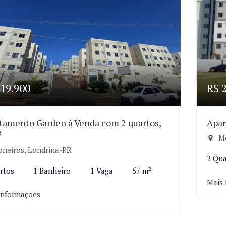
19.900
R$ 
tamento Garden à Venda com 2 quartos,
Apar
²
Mo
oneiros, Londrina-PR
2 Qua
rtos
1 Banheiro
1 Vaga
57 m²
Mais 
informações