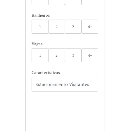
Banheiros
1
2
3
4+
Vagas
1
2
3
4+
Características