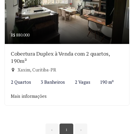
R$ 880.000
Cobertura Duplex à Venda com 2 quartos,
190m²
Xaxim, Curitiba-PR
2 Quartos
3 Banheiros
2 Vagas
190 m²
Mais informações
‹
1
›