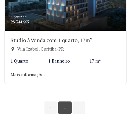
A partir de:
R$ 344.665
Studio à Venda com 1 quarto, 17m²
Vila Izabel, Curitiba-PR
1 Quarto
1 Banheiro
17 m²
Mais informações
‹
1
›