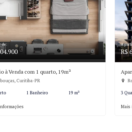
r de:
A parti
04.900
R$ 
io à Venda com 1 quarto, 19m²
Apar
bouças, Curitiba-PR
Re
rto
1 Banheiro
19 m²
3 Qua
informações
Mais 