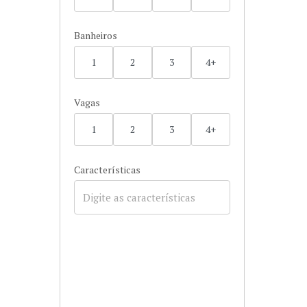
Banheiros
1
2
3
4+
Vagas
1
2
3
4+
Características