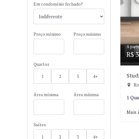
Em condomínio fechado?
Preço mínimo
Preço máximo
A parti
R$ 3
Quartos
Stud
1
2
3
4+
Re
Área mínima
Área máxima
1 Qua
Mais 
Suítes
1
2
3
4+