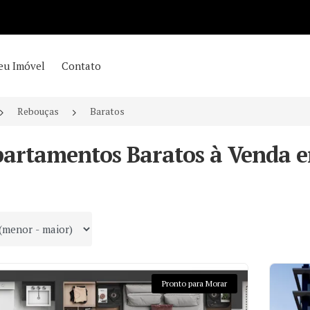
eu Imóvel
Contato
Rebouças
Baratos
partamentos Baratos à Venda e
 por
Pronto para Morar