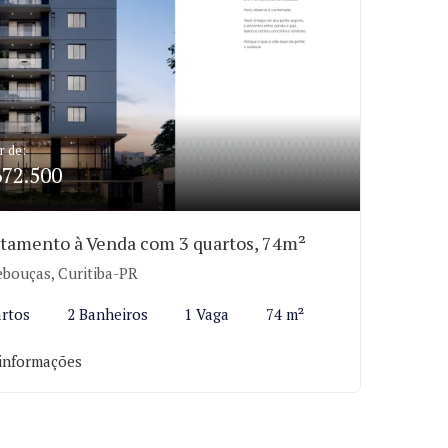
r de:
672.500
tamento à Venda com 3 quartos, 74m²
bouças, Curitiba-PR
rtos
2 Banheiros
1 Vaga
74 m²
informações