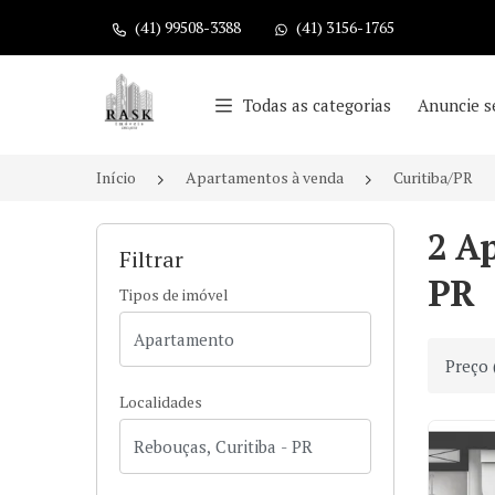
(41) 99508-3388
(41) 3156-1765
Página inicial
Todas as categorias
Anuncie s
Início
Apartamentos à venda
Curitiba/PR
2 A
Filtrar
PR
Tipos de imóvel
Ordenar
Localidades