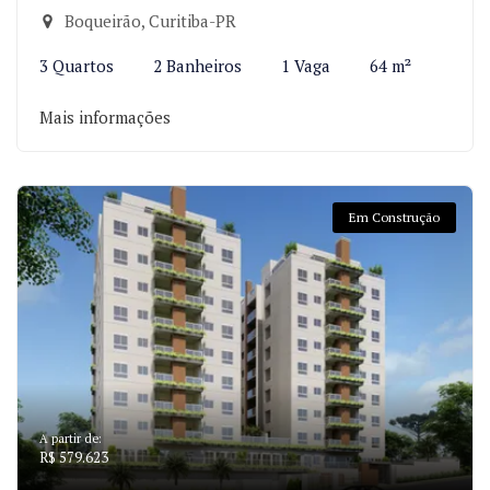
Boqueirão, Curitiba-PR
3 Quartos
2 Banheiros
1 Vaga
64 m²
Mais informações
Em Construção
A partir de:
R$ 579.623