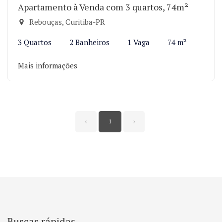
Apartamento à Venda com 3 quartos, 74m²
Rebouças, Curitiba-PR
3 Quartos
2 Banheiros
1 Vaga
74 m²
Mais informações
‹
1
›
Buscas rápidas