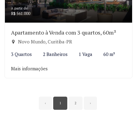
A partir de:
R$ 561.000
Apartamento à Venda com 3 quartos, 60m²
Novo Mundo, Curitiba-PR
3 Quartos
2 Banheiros
1 Vaga
60 m²
Mais informações
‹
1
2
›