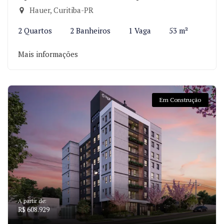
Hauer, Curitiba-PR
2 Quartos
2 Banheiros
1 Vaga
53 m²
Mais informações
Em Construção
A partir de:
R$ 608.929