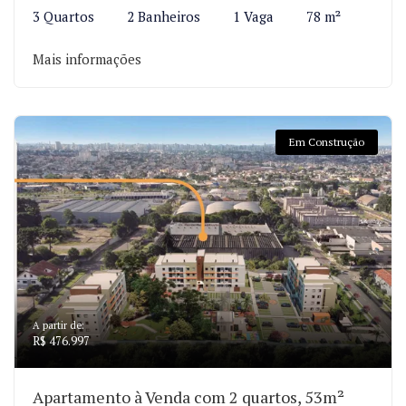
3 Quartos
2 Banheiros
1 Vaga
78 m²
Mais informações
Em Construção
A partir de:
R$ 476.997
Apartamento à Venda com 2 quartos, 53m²