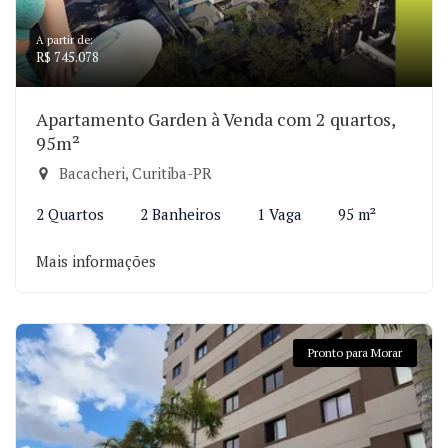
A partir de:
R$ 745.078
Apartamento Garden à Venda com 2 quartos,
95m²
Bacacheri, Curitiba-PR
2 Quartos
2 Banheiros
1 Vaga
95 m²
Mais informações
Pronto para Morar