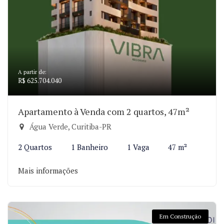
A partir de:
R$ 625.704.040
Apartamento à Venda com 2 quartos, 47m²
Água Verde, Curitiba-PR
2 Quartos
1 Banheiro
1 Vaga
47 m²
Mais informações
Em Construção