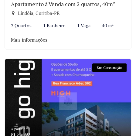
Apartamento à Venda com 2 quartos, 40m²
Lindóia, Curitiba-PR
2 Quartos
1 Banheiro
1 Vaga
40 m²
Mais informações
Em Construção
A partir de:
R$ 347.900