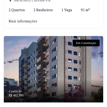
Bacacheri, Curitiba-PR
2 Quartos
2 Banheiros
1 Vaga
95 m²
Mais informações
Em Construção
A partir de:
R$ 462.990