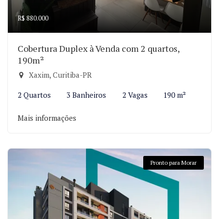
R$ 880.000
Cobertura Duplex à Venda com 2 quartos,
190m²
Xaxim, Curitiba-PR
2 Quartos
3 Banheiros
2 Vagas
190 m²
Mais informações
Pronto para Morar