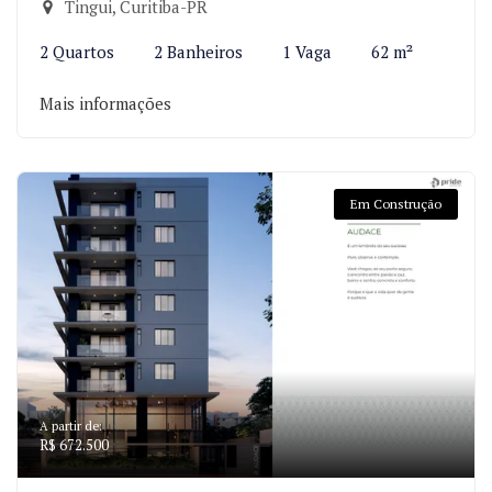
Tingui, Curitiba-PR
2 Quartos
2 Banheiros
1 Vaga
62 m²
Mais informações
Em Construção
A partir de:
R$ 672.500